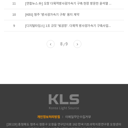
11
[연합뉴스 外] 오창 다목적방사광가속기 구축 현장 방문한 윤석열 ...
10
[KBS] 청주 '방사광가속기 구축' 용지 계약
9
[디지털타임스] 1조 규모 '빛공장'. 다목적 방사광가속기 구축사업...
8
9
/
개인정보처리방침
이메일무단수집거부
[28119] 충청북도 청주시 청원구 오창읍 연구단지로 162 한국기초과학지원연구원 오창센터