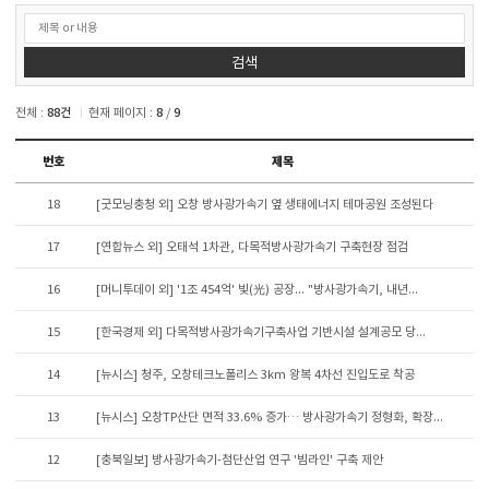
검색
전체 :
88
건
현재 페이지 :
8
/
9
연번,
번호
제목
파일,
제목,
18
[굿모닝충청 외] 오창 방사광가속기 옆 생태에너지 테마공원 조성된다
카테고리,
작성자,
17
[연합뉴스 외] 오태석 1차관, 다목적방사광가속기 구축현장 점검
조회수,
작성일
16
[머니투데이 외] '1조 454억' 빛(光) 공장... "방사광가속기, 내년...
제공표
15
[한국경제 외] 다목적방사광가속기구축사업 기반시설 설계공모 당...
14
[뉴시스] 청주, 오창테크노폴리스 3km 왕복 4차선 진입도로 착공
13
[뉴시스] 오창TP산단 면적 33.6% 증가… 방사광가속기 정형화, 확장...
12
[충북일보] 방사광가속기-첨단산업 연구 '빔라인' 구축 제안