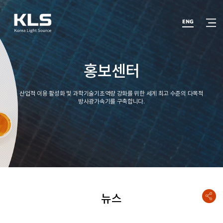
반복영역
건너뛰기
열기
ENG
홍보센터
산업적 이용 활성화 및 과학기술기초역량 강화를 위한 세계 최고 수준의 다목적
방사광가속기를 구축합니다.
뉴스